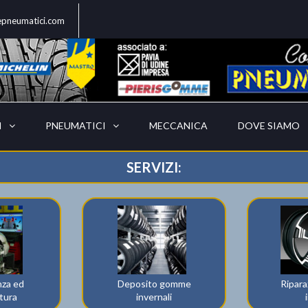
epneumatici.com
I
PNEUMATICI
MECCANICA
DOVE SIAMO
SERVIZI:
za ed
Deposito gomme
Ripara
atura
invernali