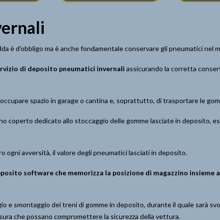
ernali
edda è d’obbligo ma è anche fondamentale conservare gli pneumatici nel mi
ervizio di deposito pneumatici invernali
assicurando la corretta conserv
i occupare spazio in garage o cantina e, soprattutto, di trasportare le g
 coperto dedicato allo stoccaggio delle gomme lasciate in deposito, est
 ogni avversità, il valore degli pneumatici lasciati in deposito.
posito software che memorizza la posizione di magazzino insieme ai 
io e smontaggio dei treni di gomme in deposito, durante il quale sarà svol
usura che possano compromettere la sicurezza della vettura.