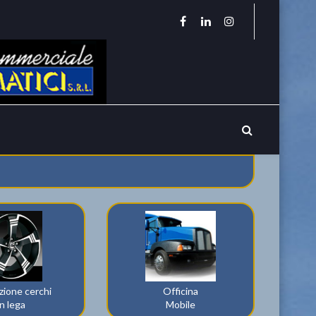
zione cerchi
Officina
in lega
Mobile