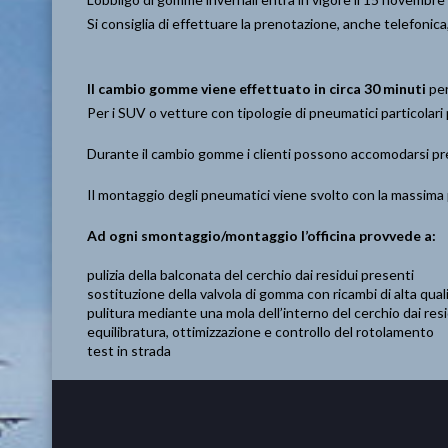
Si consiglia di effettuare la prenotazione, anche telefonic
Il cambio gomme viene effettuato in circa 30 minuti
per
Per i SUV o vetture con tipologie di pneumatici particolari
Durante il cambio gomme i clienti possono accomodarsi pre
Il montaggio degli pneumatici viene svolto con la massima p
Ad ogni smontaggio/montaggio l’officina provvede a:
pulizia della balconata del cerchio dai residui presenti
sostituzione della valvola di gomma con ricambi di alta qual
pulitura mediante una mola dell’interno del cerchio dai resid
equilibratura, ottimizzazione e controllo del rotolamento
test in strada