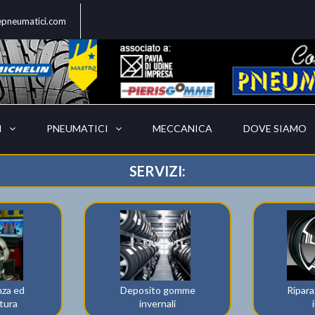
epneumatici.com
I
PNEUMATICI
MECCANICA
DOVE SIAMO
SERVIZI:
za ed
Deposito gomme
Ripara
atura
invernali