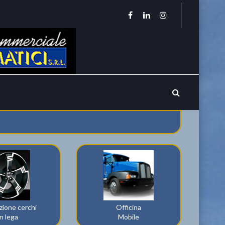
zione cerchi
Officina
in lega
Mobile